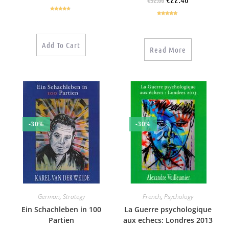
Rated
4.50
Rated
4.86
out of 5
out of 5
Add To Cart
Read More
-30%
-30%
German
,
Strategy
French
,
Psychology
Ein Schachleben in 100
La Guerre psychologique
Partien
aux echecs: Londres 2013