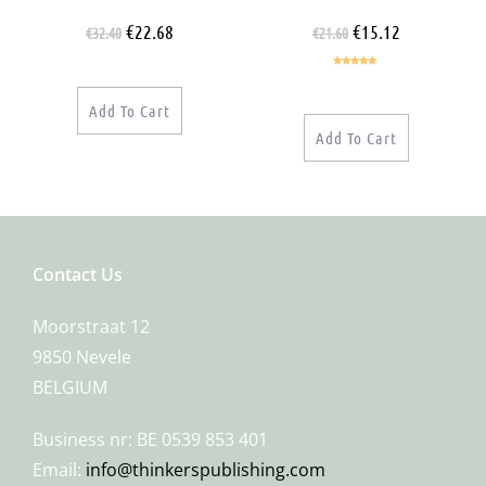
€
22.68
€
15.12
€
32.40
€
21.60
Rated
5.00
out of 5
Add To Cart
Add To Cart
Contact Us
Moorstraat 12
9850 Nevele
BELGIUM
Business nr: BE 0539 853 401
Email:
info@thinkerspublishing.com