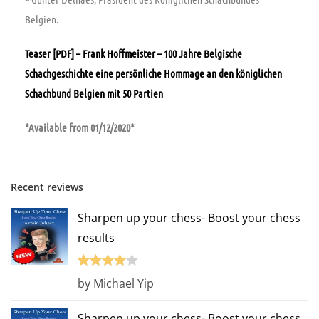
Belgien.
Teaser [PDF] – Frank Hoffmeister – 100 Jahre Belgische
Schachgeschichte eine persönliche Hommage an den königlichen
Schachbund Belgien mit 50 Partien
*Available from 01/12/2020*
Recent reviews
Sharpen up your chess- Boost your chess
results
Rated
4
by Michael Yip
out of 5
Sharpen up your chess- Boost your chess