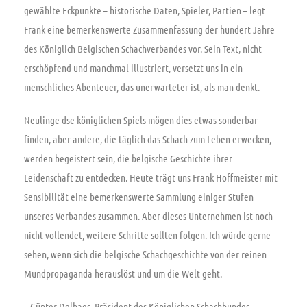
gewählte Eckpunkte – historische Daten, Spieler, Partien – legt
Frank eine bemerkenswerte Zusammenfassung der hundert Jahre
des Königlich Belgischen Schachverbandes vor. Sein Text, nicht
erschöpfend und manchmal illustriert, versetzt uns in ein
menschliches Abenteuer, das unerwarteter ist, als man denkt.
Neulinge dse königlichen Spiels mögen dies etwas sonderbar
finden, aber andere, die täglich das Schach zum Leben erwecken,
werden begeistert sein, die belgische Geschichte ihrer
Leidenschaft zu entdecken. Heute trägt uns Frank Hoffmeister mit
Sensibilität eine bemerkenswerte Sammlung einiger Stufen
unseres Verbandes zusammen. Aber dieses Unternehmen ist noch
nicht vollendet, weitere Schritte sollten folgen. Ich würde gerne
sehen, wenn sich die belgische Schachgeschichte von der reinen
Mundpropaganda herauslöst und um die Welt geht.
~ Günter Delhaes, Präsident des Königlichen Schachbundes