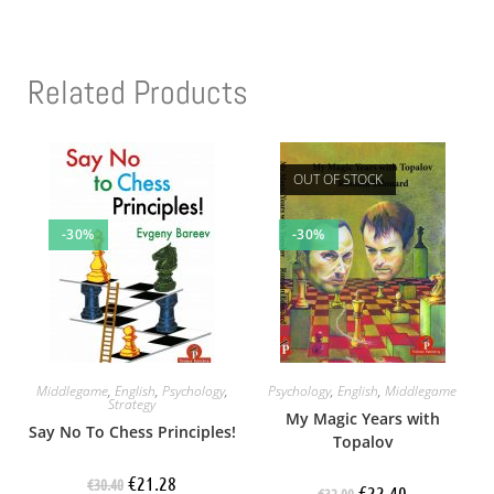
Related Products
OUT OF STOCK
-30%
-30%
Middlegame
,
English
,
Psychology
,
Psychology
,
English
,
Middlegame
Strategy
My Magic Years with
Say No To Chess Principles!
Topalov
€
21.28
€
30.40
€
22.40
€
32.00