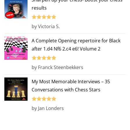
results
Rated
5
out
by Victoria S.
of 5
A Complete Opening repertoire for Black
after 1.d4 Nf6 2.c4 e6! Volume 2
Rated
5
out
by Franck Steenbekkers
of 5
My Most Memorable Interviews – 35
Conversations with Chess Stars
Rated
5
out
by Jan Londers
of 5