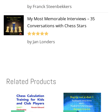
Rated
5
out
by Franck Steenbekkers
of 5
My Most Memorable Interviews – 35
Conversations with Chess Stars
Rated
5
out
by Jan Londers
of 5
Related Products