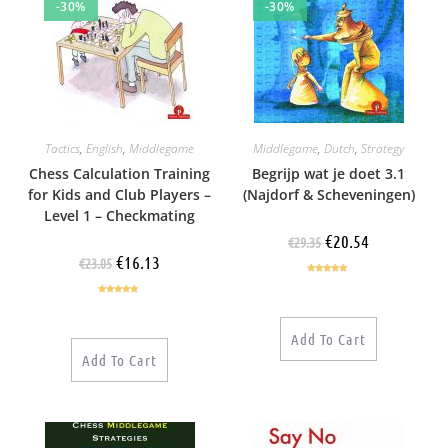
-30%
-30%
Tactics
,
English
,
Middlegame
Middlegame
,
Dutch
,
Strategy
Chess Calculation Training
Begrijp wat je doet 3.1
for Kids and Club Players –
(Najdorf & Scheveningen)
Level 1 – Checkmating
€
20.54
€
29.35
€
16.13
€
23.05
Rated
5.00
out of 5
Rated
5.00
out of 5
Add To Cart
Add To Cart