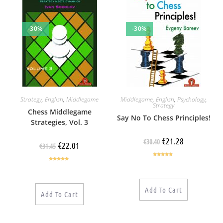
-30%
-30%
Strategy
,
English
,
Middlegame
Middlegame
,
English
,
Psychology
,
Strategy
Chess Middlegame
Say No To Chess Principles!
Strategies, Vol. 3
€
21.28
€
30.40
€
22.01
€
31.45
Rated
4.50
Rated
4.78
out of 5
out of 5
Add To Cart
Add To Cart