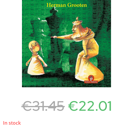
€
31.45
€
22.01
In stock