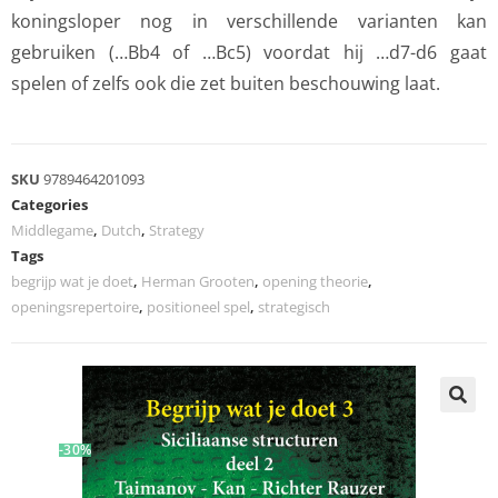
koningsloper nog in verschillende varianten kan
gebruiken (…Bb4 of …Bc5) voordat hij …d7-d6 gaat
spelen of zelfs ook die zet buiten beschouwing laat.
SKU
9789464201093
Categories
Middlegame
,
Dutch
,
Strategy
Tags
begrijp wat je doet
,
Herman Grooten
,
opening theorie
,
openingsrepertoire
,
positioneel spel
,
strategisch
-30%