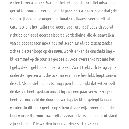
weten te verschalken. Wat dat betreft mag de parallel misschien
getrokken worden met het veelbeproefde ‘Catenaccio-voetbal’; de
speelstijl van het vroegere nationale Italiaanse voetbalelftal.
Catenaccio is het Italiaanse woord voor ‘grendel’ dat zich vooral
richt op een goed georganiseerde verdediging, die de aanvallen
van de opponenten moet neutraliseren. En als de tegenstander
zich te pletter loopt op die muur, wordt er – in de omschakeling –
bliksemsnel op de counter gespeeld. Deze overeenkomst met het
Egelsysteem geldt ook in het schaken. Zwart trekt zich terug op de
onderste rijen en wit, die over meer ruimte beschikt, loopt soms in
de val. Als de stelling plotseling open komt, blijkt dat wit zichzelf
de das om heeft gedaan omdat hij zich een paar verzwakkingen
heeft veroorloofd die door de zwartspeler blootgelegd kunnen
worden. In dit boek geef ik op schematische wijze weer hoe in de
loop van de tijd voor zowel wit als zwart diverse plannen tot stand
zijn gekomen. Die worden in een verdere sectie verder